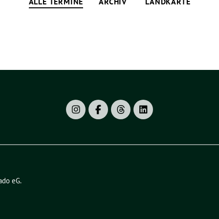
ALLE TERMINE
ARCHIV
LANDKARTE
ado eG
.